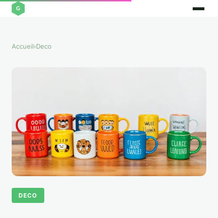
Accueil
›
Deco
DECO