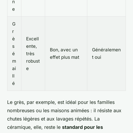
n
e
G
r
è
Excell
s
ente,
Bon, avec un
Généralemen
é
très
effet plus mat
t oui
m
robust
ai
e
ll
é
Le grès, par exemple, est idéal pour les familles
nombreuses ou les maisons animées : il résiste aux
chutes légères et aux lavages répétés. La
céramique, elle, reste le
standard pour les