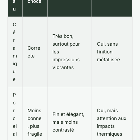
a
chocs
u
C
é
Très bon,
r
surtout pour
Oui, sans
a
Corre
les
finition
m
cte
impressions
métallisée
iq
vibrantes
u
e
P
o
r
Moins
Oui, mais
Fin et élégant,
c
bonne
attention aux
mais moins
el
, plus
impacts
contrasté
ai
fragile
thermiques