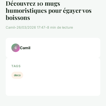
Découvrez 10 mugs
humoristiques pour égayer vos
boissons
Camil
•
26/03/2026 17:47
•
8 min de lecture
Camil
C
TAGS
deco