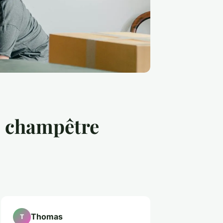
s champêtre
Thomas
T